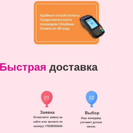
Быстрая
доставка
Заявка
Выбор
Оставляете заявку на
Наш менеджер
сайте или звоните по
уточняет детали
номеру:+79180559444
заказа.