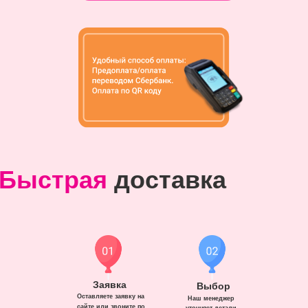
Быстрая
доставка
Заявка
Выбор
Оставляете заявку на
Наш менеджер
сайте или звоните по