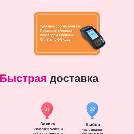
Быстрая
доставка
Заявка
Выбор
Оставляете заявку на
Наш менеджер
сайте или звоните по