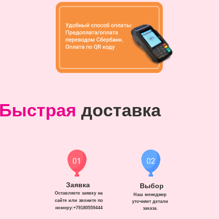
Быстрая
доставка
Заявка
Выбор
Оставляете заявку на
Наш менеджер
сайте или звоните по
уточняет детали
номеру:+79180559444
заказа.