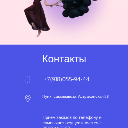
Контакты
+7(918)055-94-44
Пункт самовывоза: Астраханская 98
Прием заказов по телефону и
самовывоз осуществляется с