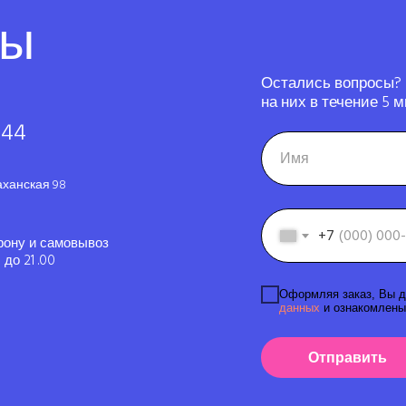
ты
Остались вопросы?
на них в течение 5 м
-44
аханская 98
+7
фону и самовывоз
до 21 .00
Оформляя заказ, Вы д
данных
и ознакомлены
Отправить