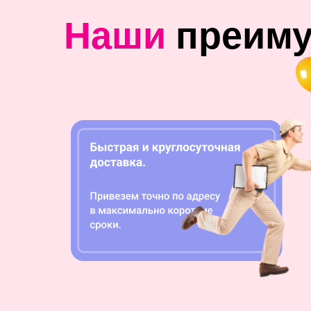
Наши
преим