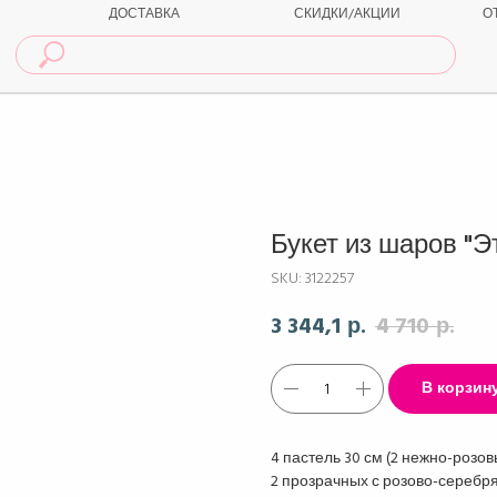
ДОСТАВКА
СКИДКИ/АКЦИИ
О
Букет из шаров "Э
SKU:
3122257
3 344,1
4 710
р.
р.
В корзин
4 пастель 30 см (2 нежно-розов
2 прозрачных с розово-серебря