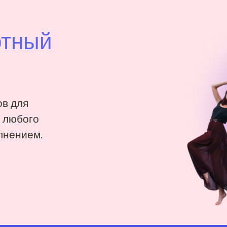
ртный
в для
: любого
лнением.