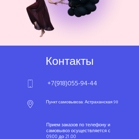
Контакты
+7(918)055-94-44
Пункт самовывоза: Астраханская 98
Прием заказов по телефону и
самовывоз осуществляется с
09.00 до 21 .00