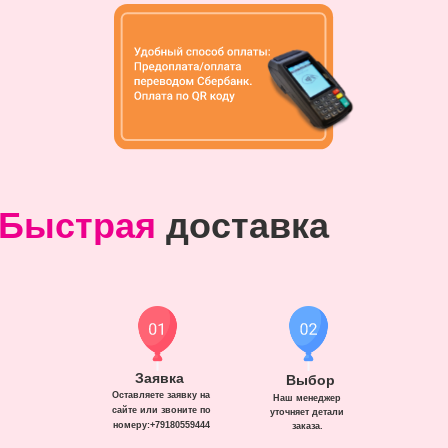
Быстрая
доставка
Заявка
Выбор
Оставляете заявку на
Наш менеджер
сайте или звоните по
уточняет детали
номеру:+79180559444
заказа.