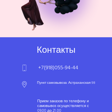
Контакты
+7(918)055-94-44
Пункт самовывоза: Астраханская 98
Прием заказов по телефону и
самовывоз осуществляется с
09.00 до 21 .00