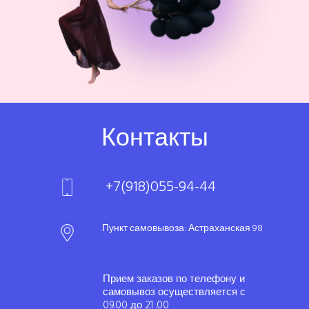
Контакты
+7(918)055-94-44
Пункт самовывоза: Астраханская 98
Прием заказов по телефону и
самовывоз осуществляется с
09.00 до 21 .00