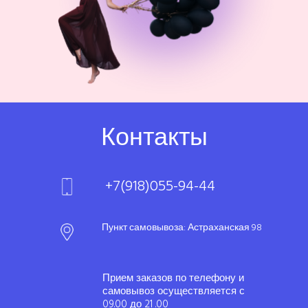
Контакты
+7(918)055-94-44
Пункт самовывоза: Астраханская 98
Прием заказов по телефону и
самовывоз осуществляется с
09.00 до 21 .00