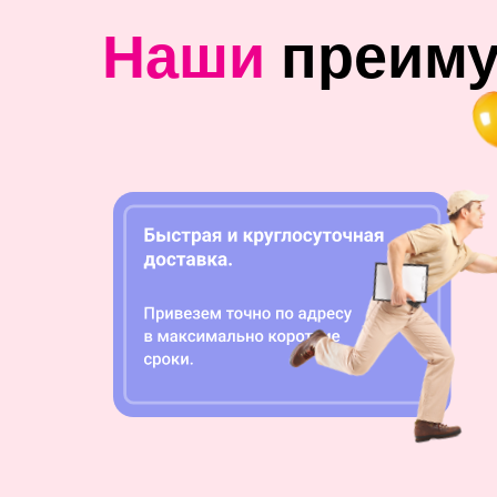
Наши
преим