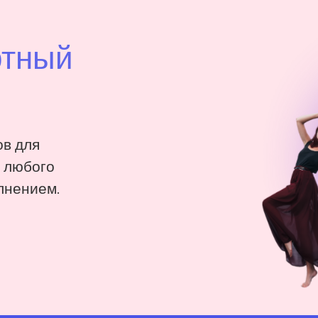
ртный
в для
: любого
лнением.