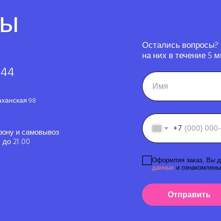
ты
Остались вопросы?
на них в течение 5 м
-44
аханская 98
+7
фону и самовывоз
до 21 .00
Оформляя заказ, Вы д
данных
и ознакомлены
Отправить