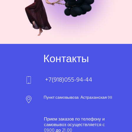
Контакты
+7(918)055-94-44
Пункт самовывоза: Астраханская 98
Прием заказов по телефону и
самовывоз осуществляется с
09.00 до 21 .00