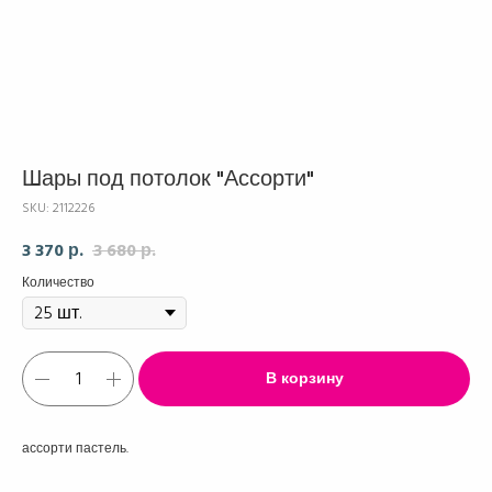
Шары под потолок "Ассорти"
SKU:
2112226
3 370
3 680
р.
р.
Количество
В корзину
ассорти пастель.