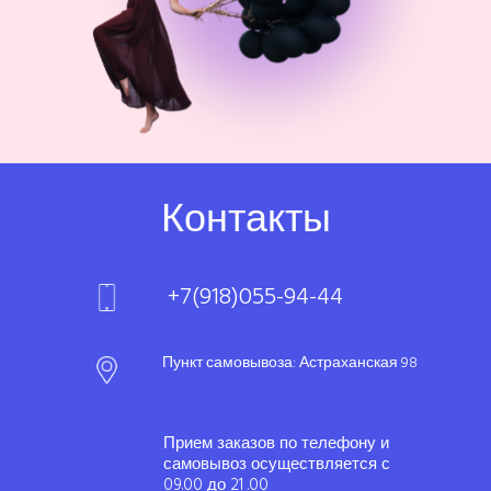
Контакты
+7(918)055-94-44
Пункт самовывоза: Астраханская 98
Прием заказов по телефону и
самовывоз осуществляется с
09.00 до 21 .00