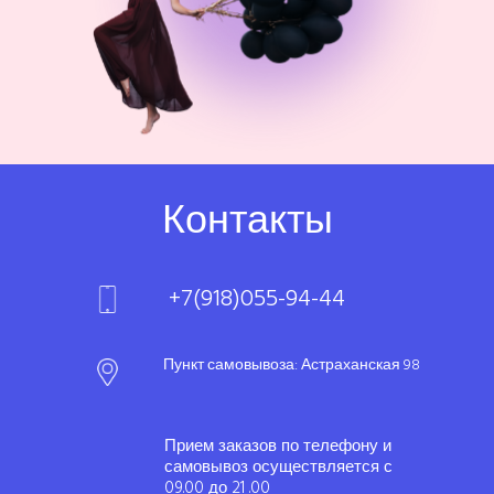
Контакты
+7(918)055-94-44
Пункт самовывоза: Астраханская 98
Прием заказов по телефону и
самовывоз осуществляется с
09.00 до 21 .00