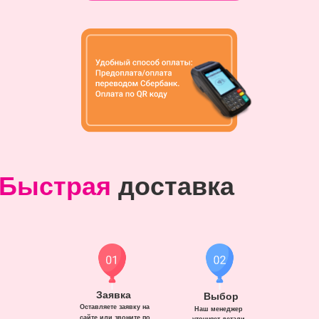
Быстрая
доставка
Заявка
Выбор
Оставляете заявку на
Наш менеджер
сайте или звоните по