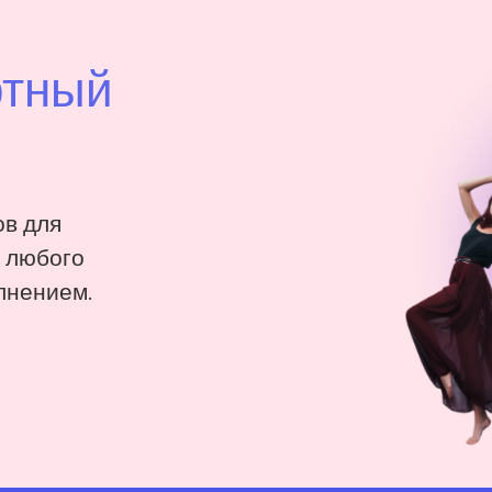
ртный
в для
: любого
лнением.