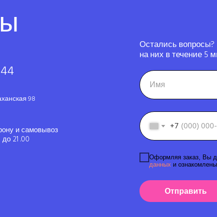
ты
Остались вопросы?
на них в течение 5 м
-44
аханская 98
+7
фону и самовывоз
до 21 .00
Оформляя заказ, Вы д
данных
и ознакомлены
Отправить