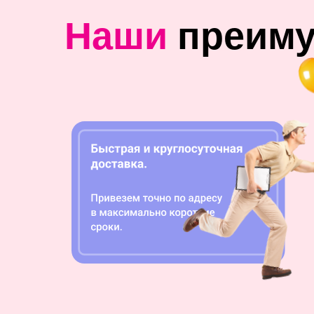
Наши
преим