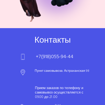
Контакты
+7(918)055-94-44
Пункт самовывоза: Астраханская 98
Прием заказов по телефону и
самовывоз осуществляется с
09.00 до 21 .00