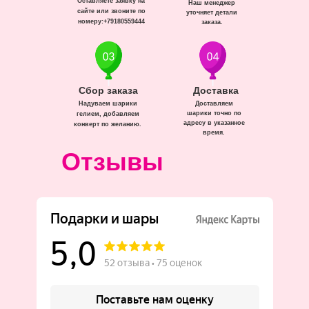
Оставляете заявку на
Наш менеджер
сайте или звоните по
уточняет детали
номеру:+79180559444
заказа.
Сбор заказа
Доставка
Надуваем шарики
Доставляем
шарики точно по
гелием, добавляем
адресу в указанное
конверт по желанию.
время.
Отзывы