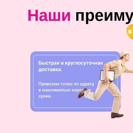
Наши
преим