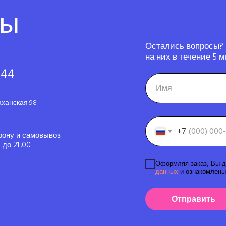
ты
Остались вопросы?
на них в течение 5 м
-44
аханская 98
+7
фону и самовывоз
до 21 .00
Оформляя заказ, Вы д
данных
и ознакомлены
Отправить