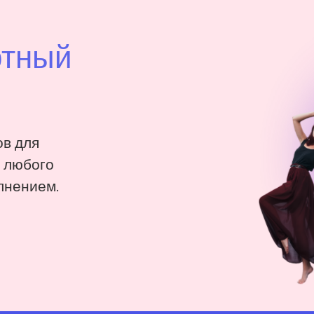
ртный
в для
: любого
лнением.