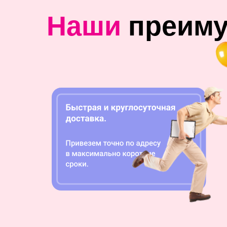
Наши
преим