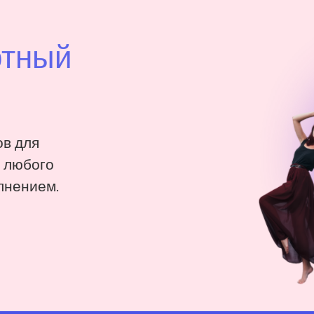
ртный
в для
: любого
лнением.