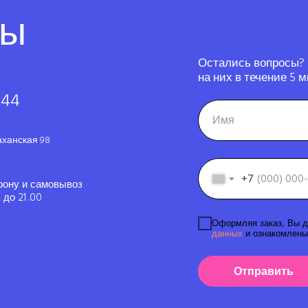
ты
Остались вопросы?
на них в течение 5 м
-44
аханская 98
+7
фону и самовывоз
до 21 .00
Оформляя заказ, Вы д
данных
и ознакомлены
Отправить