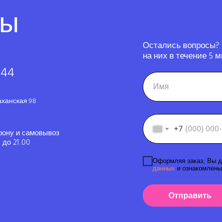
ты
Остались вопросы?
на них в течение 5 м
-44
аханская 98
+7
фону и самовывоз
до 21 .00
Оформляя заказ, Вы д
данных
и ознакомлены
Отправить