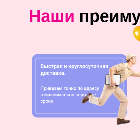
Наши
преим