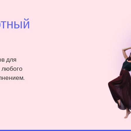
ртный
в для
: любого
лнением.