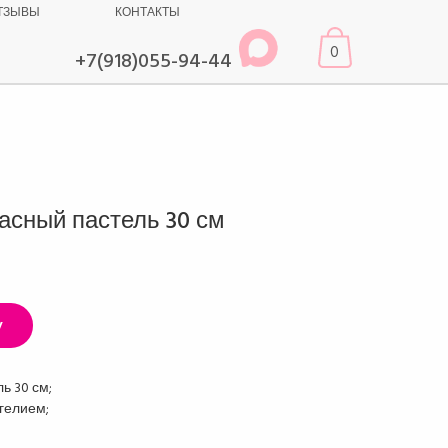
ТЗЫВЫ
КОНТАКТЫ
0
+7(918)055-94-44
асный пастель 30 см
у
ь 30 см;
гелием;