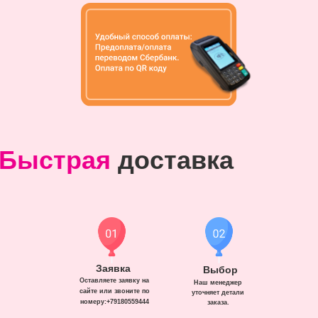
Быстрая
доставка
Заявка
Выбор
Оставляете заявку на
Наш менеджер
сайте или звоните по
уточняет детали
номеру:+79180559444
заказа.