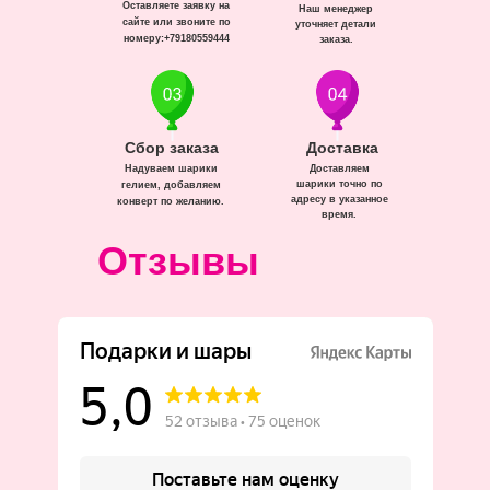
Оставляете заявку на
Наш менеджер
сайте или звоните по
уточняет детали
номеру:+79180559444
заказа.
Сбор заказа
Доставка
Надуваем шарики
Доставляем
шарики точно по
гелием, добавляем
адресу в указанное
конверт по желанию.
время.
Отзывы