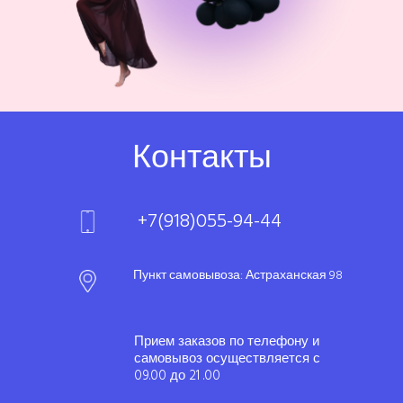
Контакты
+7(918)055-94-44
Пункт самовывоза: Астраханская 98
Прием заказов по телефону и
самовывоз осуществляется с
09.00 до 21 .00