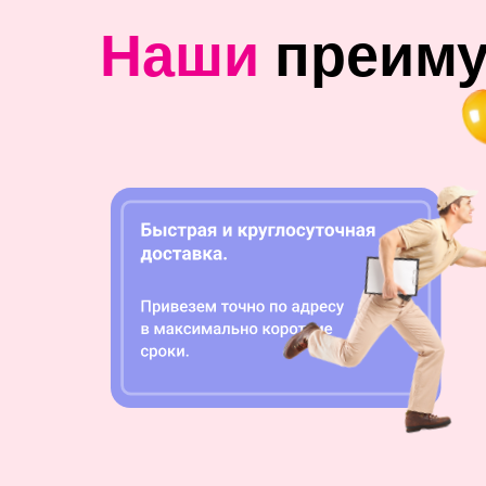
Наши
преим