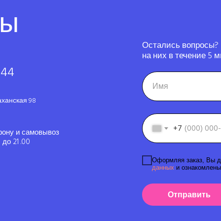
ты
Остались вопросы?
на них в течение 5 м
-44
аханская 98
+7
фону и самовывоз
до 21 .00
Оформляя заказ, Вы д
данных
и ознакомлены
Отправить