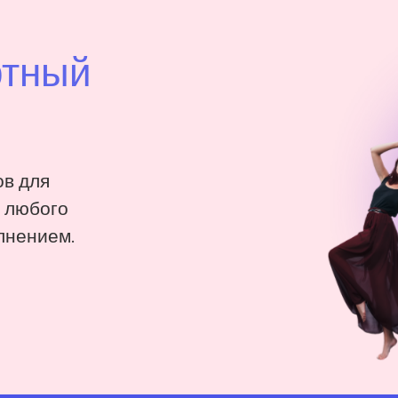
ртный
в для
: любого
лнением.