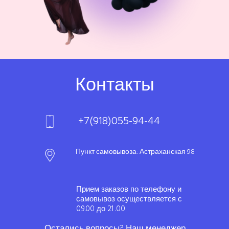
Контакты
+7(918)055-94-44
Пункт самовывоза: Астраханская 98
Прием заказов по телефону и
самовывоз осуществляется с
09.00 до 21 .00
Остались вопросы? Наш менеджер