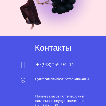
Контакты
+7(918)055-94-44
Пункт самовывоза: Астраханская 98
Прием заказов по телефону и
самовывоз осуществляется с
09.00 до 21 .00