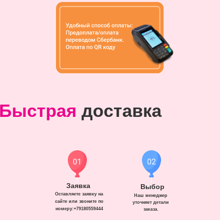
Быстрая
доставка
Заявка
Выбор
Оставляете заявку на
Наш менеджер
сайте или звоните по
уточняет детали
номеру:+79180559444
заказа.