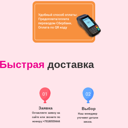
Быстрая
доставка
Заявка
Выбор
Оставляете заявку на
Наш менеджер
сайте или звоните по
уточняет детали
номеру:+79180559444
заказа.