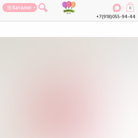
Каталог
0
+7(918)055-94-44