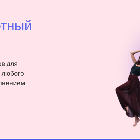
ртный
в для
: любого
лнением.