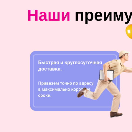
Наши
преим