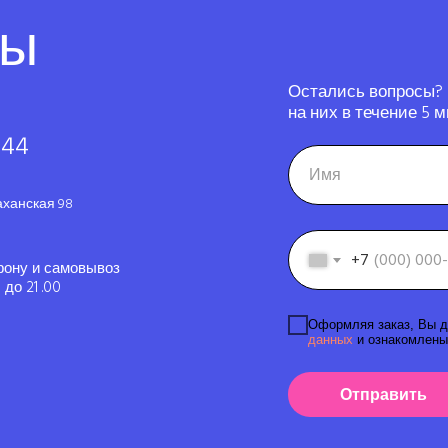
ты
Остались вопросы?
на них в течение 5 м
-44
аханская 98
+7
фону и самовывоз
до 21 .00
Оформляя заказ, Вы д
данных
и ознакомлены
Отправить