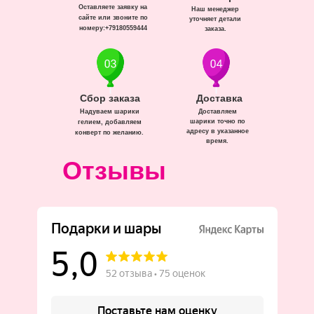
Оставляете заявку на
Наш менеджер
сайте или звоните по
уточняет детали
номеру:+79180559444
заказа.
Сбор заказа
Доставка
Надуваем шарики
Доставляем
шарики точно по
гелием, добавляем
адресу в указанное
конверт по желанию.
время.
Отзывы