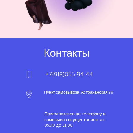
Контакты
+7(918)055-94-44
Пункт самовывоза: Астраханская 98
Прием заказов по телефону и
самовывоз осуществляется с
09.00 до 21 .00