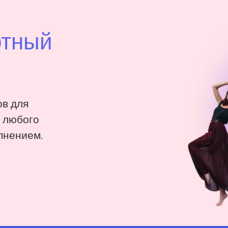
ртный
в для
: любого
лнением.