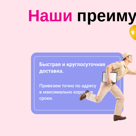
Наши
преим