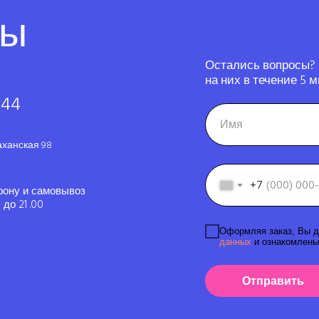
ты
Остались вопросы?
на них в течение 5 м
-44
аханская 98
+7
фону и самовывоз
до 21 .00
Оформляя заказ, Вы д
данных
и ознакомлены
Отправить