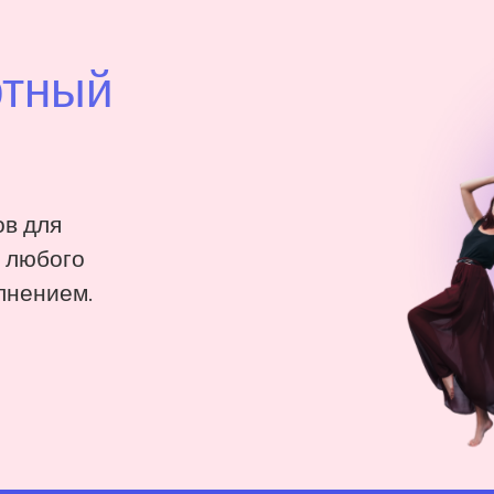
ртный
в для
: любого
лнением.