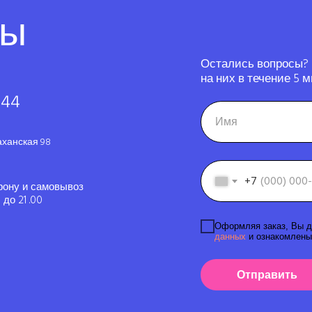
ты
Остались вопросы?
на них в течение 5 м
-44
аханская 98
+7
фону и самовывоз
до 21 .00
Оформляя заказ, Вы д
данных
и ознакомлены
Отправить