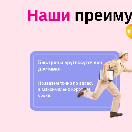
Наши
преим