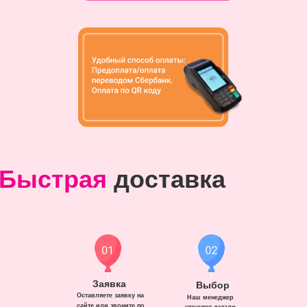
Быстрая
доставка
Заявка
Выбор
Оставляете заявку на
Наш менеджер
сайте или звоните по