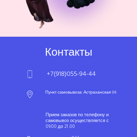
Контакты
+7(918)055-94-44
Пункт самовывоза: Астраханская 98
Прием заказов по телефону и
самовывоз осуществляется с
09.00 до 21 .00