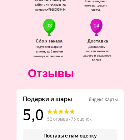
Оставляете заявку на
Наш менеджер
сайте или звоните по
уточняет детали
номеру:+79180559444
заказа.
Сбор заказа
Доставка
Надуваем шарики
Доставляем
шарики точно по
гелием, добавляем
адресу в указанное
конверт по желанию.
время.
Отзывы