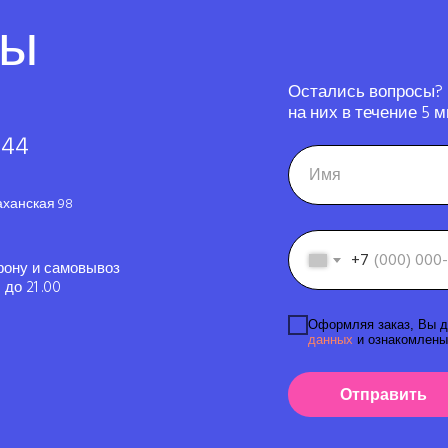
ты
Остались вопросы?
на них в течение 5 м
-44
аханская 98
+7
фону и самовывоз
до 21 .00
Оформляя заказ, Вы д
данных
и ознакомлены
Отправить