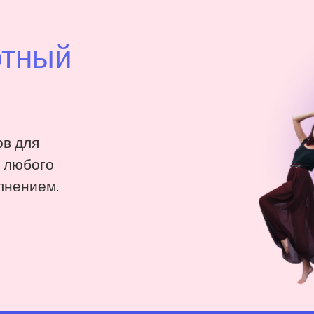
ртный
в для
: любого
лнением.