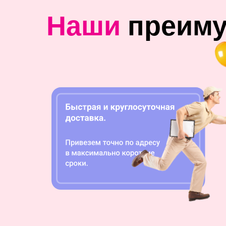
Наши
преим