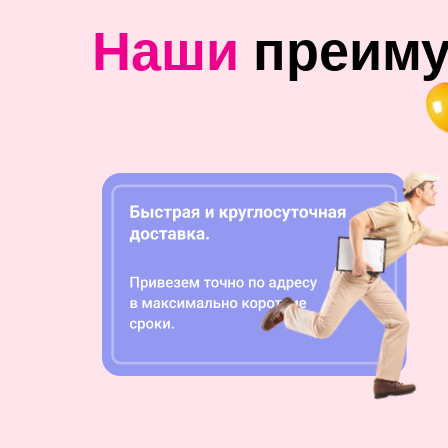
Наши
преим