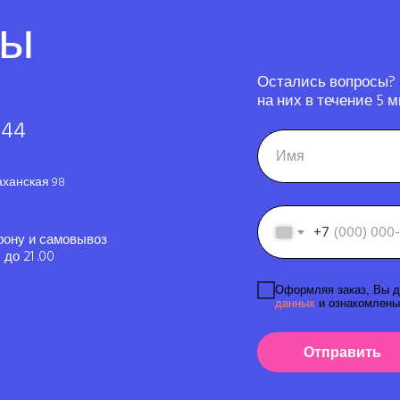
ты
Остались вопросы?
на них в течение 5 м
-44
аханская 98
+7
фону и самовывоз
до 21 .00
Оформляя заказ, Вы д
данных
и ознакомлены
Отправить