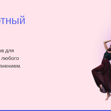
ртный
в для
: любого
лнением.