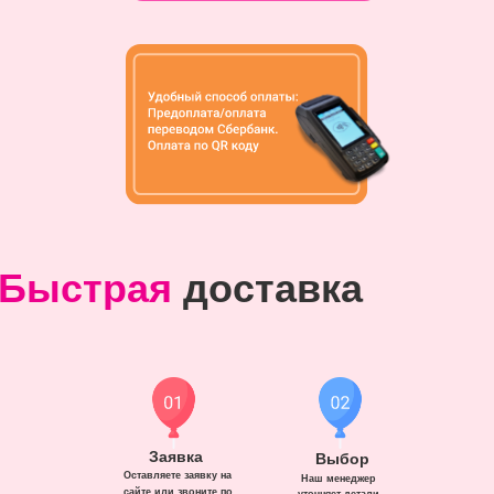
Быстрая
доставка
Заявка
Выбор
Оставляете заявку на
Наш менеджер
сайте или звоните по