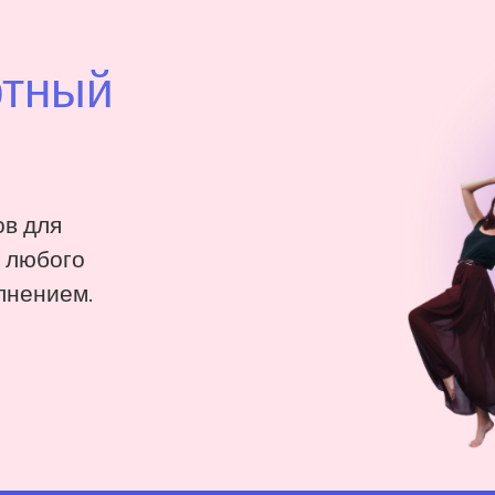
ртный
в для
: любого
лнением.