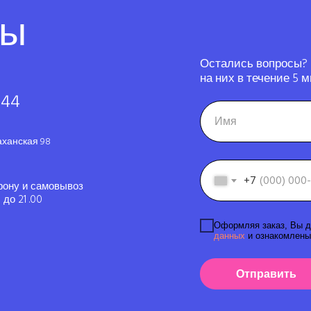
ты
Остались вопросы?
на них в течение 5 м
-44
аханская 98
+7
фону и самовывоз
до 21 .00
Оформляя заказ, Вы д
данных
и ознакомлены
Отправить