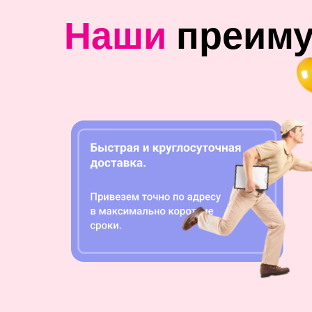
Наши
преим