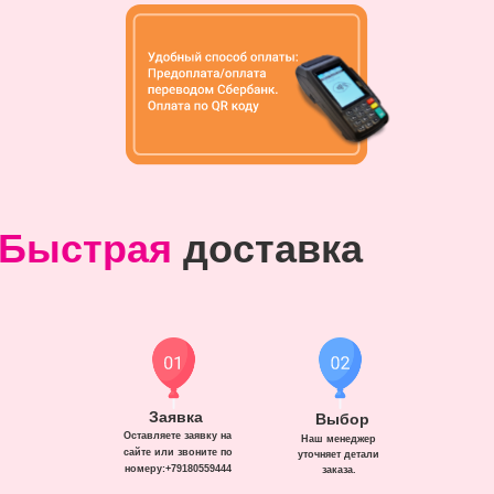
Быстрая
доставка
Заявка
Выбор
Оставляете заявку на
Наш менеджер
сайте или звоните по
уточняет детали
номеру:+79180559444
заказа.