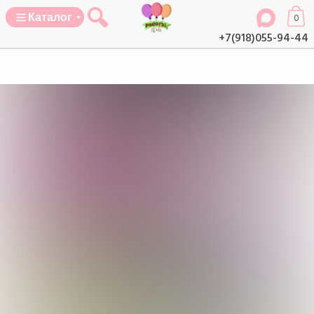
Каталог
0
+7(918)055-94-44