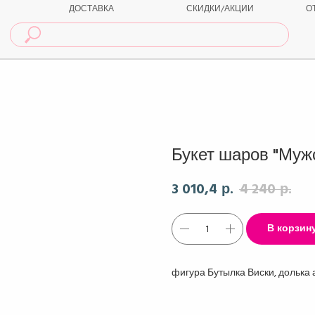
ДОСТАВКА
СКИДКИ/АКЦИИ
О
Букет шаров "Муж
3 010,4
4 240
р.
р.
В корзин
фигура Бутылка Виски, долька а