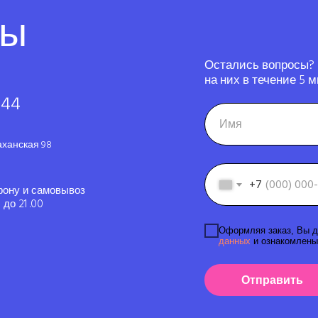
ты
Остались вопросы?
на них в течение 5 м
-44
аханская 98
+7
фону и самовывоз
до 21 .00
Оформляя заказ, Вы д
данных
и ознакомлены
Отправить