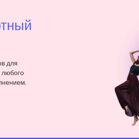
ртный
в для
: любого
лнением.