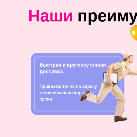
Наши
преим