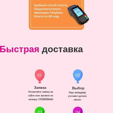
Быстрая
доставка
Заявка
Выбор
Оставляете заявку на
Наш менеджер
сайте или звоните по
уточняет детали
номеру:+79180559444
заказа.