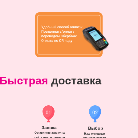
Быстрая
доставка
Заявка
Выбор
Оставляете заявку на
Наш менеджер
сайте или звоните по