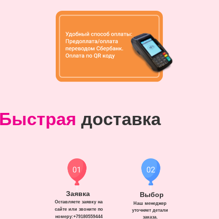
Быстрая
доставка
Заявка
Выбор
Оставляете заявку на
Наш менеджер
сайте или звоните по
уточняет детали
номеру:+79180559444
заказа.