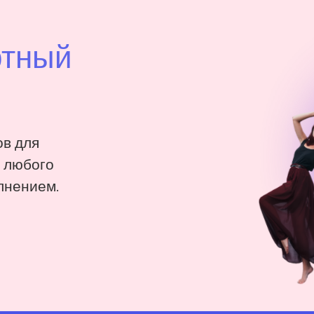
ртный
в для
: любого
лнением.