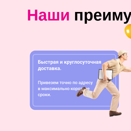
Наши
преим