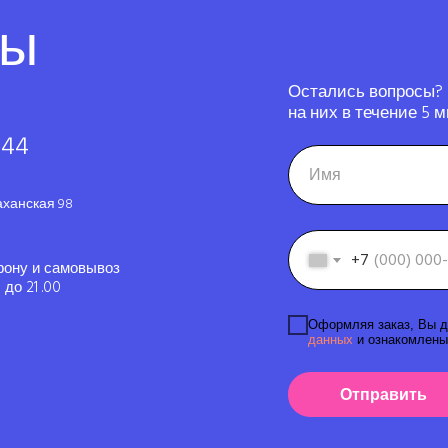
ты
Остались вопросы?
на них в течение 5 м
-44
аханская 98
+7
фону и самовывоз
до 21 .00
Оформляя заказ, Вы д
данных
и ознакомлены
Отправить