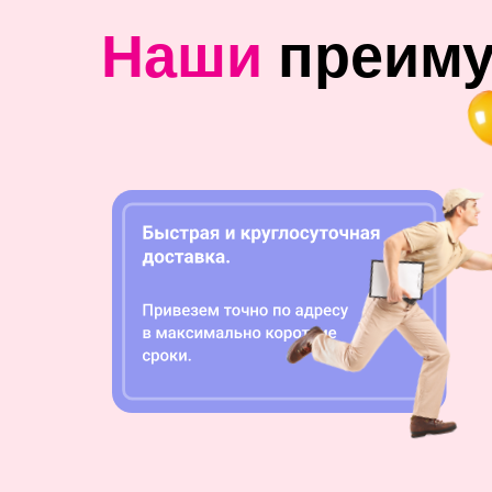
Наши
преим