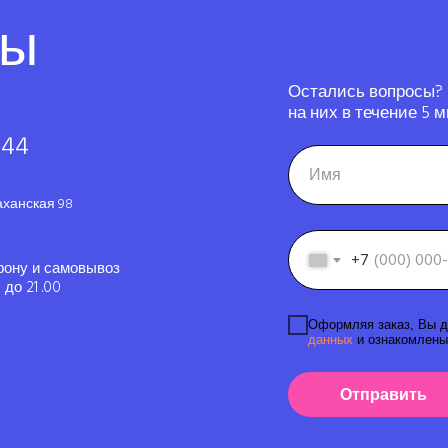
ты
Остались вопросы?
на них в течение 5 м
-44
аханская 98
+7
фону и самовывоз
до 21 .00
Оформляя заказ, Вы д
данных
и ознакомлены
Отправить