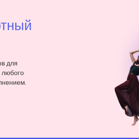
ртный
в для
: любого
лнением.